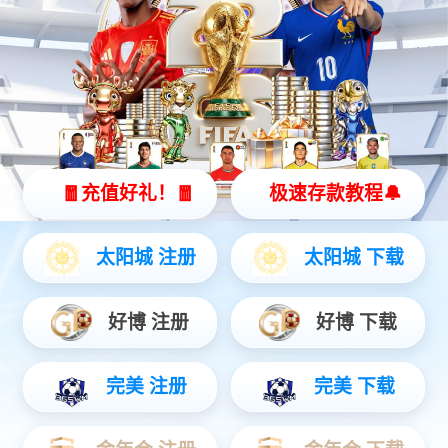
肥满生蚝肉
当前位置：6688体育 >
产品介绍
>
零售包装系列