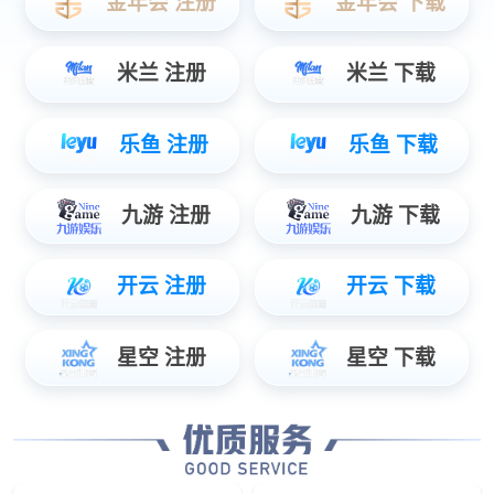
产品介绍
点击展开+
相关文章
扁玉螺怎么区分辨别？
6688体育政洋水产有限公司官网正式上线
详细介绍